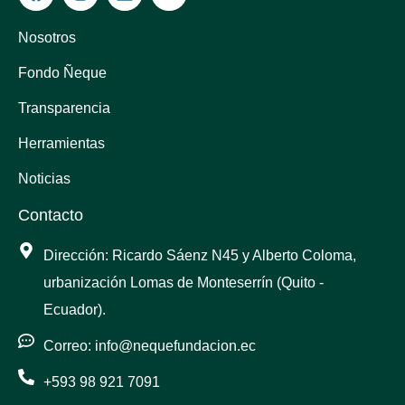
a
n
i
o
c
s
n
u
e
t
k
t
Nosotros
b
a
e
u
o
g
d
b
Fondo Ñeque
o
r
i
e
k
a
n
Transparencia
m
Herramientas
Noticias
Contacto
Dirección: Ricardo Sáenz N45 y Alberto Coloma,
urbanización Lomas de Monteserrín (Quito -
Ecuador).
Correo: info@nequefundacion.ec
+593 98 921 7091