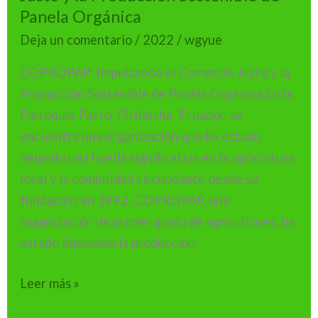
Panela Orgánica
Justo
y
Deja un comentario
/
2022
/
wgyue
la
COPROPAP: Impulsando el Comercio Justo y la
Producción
Producción Sostenible de Panela Orgánica En la
Sostenible
Parroquia Pacto, Pichincha, Ecuador, se
de
encuentra una organización que ha estado
Panela
dejando una huella significativa en la agricultura
Orgánica
local y la comunidad circundante desde su
fundación en 1992. COPROPAP, una
organización de primer grado de agricultores, ha
estado liderando la producción
Leer más »