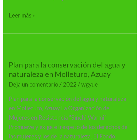
Leer más »
Plan
para
Plan para la conservación del agua y
la
naturaleza en Molleturo, Azuay
conservación
del
Deja un comentario
/
2022
/
wgyue
agua
Plan para la conservación del agua y naturaleza
y
en Molleturo, Azuay La Organización de
naturaleza
Mujeres en Resistencia “Sinchi Warmi”
en
Promueve y exige el respeto de los derechos de
Molleturo,
las mujeres y los de la naturaleza. El Fondo