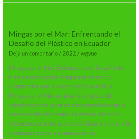
Mingas
por
Mingas por el Mar: Enfrentando el
el
Desafío del Plástico en Ecuador
Mar:
Enfrentando
Deja un comentario
/
2022
/
wgyue
el
Mingas por el Mar: Enfrentando el Desafío del
Desafío
Plástico en Ecuador Mingas por el mar: un
del
compromiso con la conservación oceánica
Plástico
Mingas por el Mar, un inspirador grupo de
en
voluntarios y voluntarias comprometidas con la
Ecuador
preservación del océano, ha estado liderando
esfuerzos notables para sensibilizar y educar a la
comunidad sobre la amenaza de los