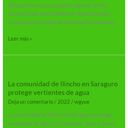
Azuay
Ñeque tiene como propósito aportar en los
procesos que llevan adelante organizaciones
sociales para reivindicar los derechos humanos,
Leer más »
La
comunidad
La comunidad de Ilincho en Saraguro
de
protege vertientes de agua
Ilincho
en
Deja un comentario
/
2022
/
wgyue
Saraguro
La comunidad de Ilincho en Saraguro protege
protege
vertientes de agua La Fundación Jatun Kawsay
vertientes