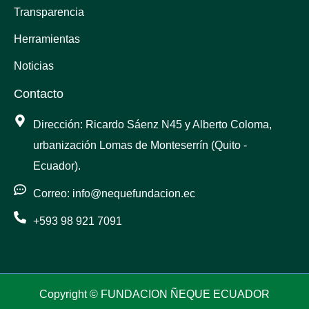
k
a
n
Transparencia
m
Herramientas
Noticias
Contacto
Dirección: Ricardo Sáenz N45 y Alberto Coloma,
urbanización Lomas de Monteserrín (Quito -
Ecuador).
Correo: info@nequefundacion.ec
+593 98 921 7091
Copyright © FUNDACION ÑEQUE ECUADOR